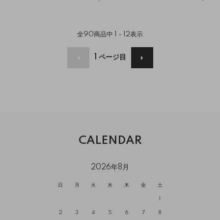
全
90
商品中
1 - 12
表示
1
ページ目
CALENDAR
2026年8月
日
月
火
水
木
金
土
1
2
3
4
5
6
7
8