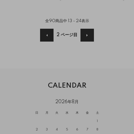
全
90
商品中
13 - 24
表示
2
ページ目
CALENDAR
2026年8月
日
月
火
水
木
金
土
1
2
3
4
5
6
7
8