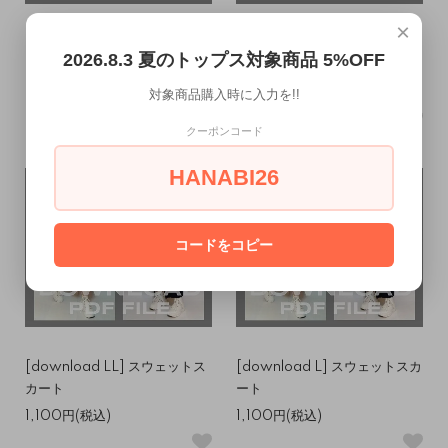
×
[download L～LL] ドロース
[download S～M] ドロースト
2026.8.3 夏のトップス対象商品 5%OFF
トリングスカート
リングスカート
1,200円(税込)
1,200円(税込)
対象商品購入時に入力を!!
クーポンコード
HANABI26
コードをコピー
[download LL] スウェットス
[download L] スウェットスカ
カート
ート
1,100円(税込)
1,100円(税込)