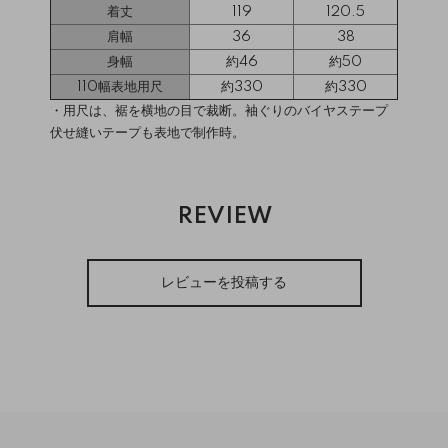
着丈
119
120.5
肩幅
36
38
身幅
約46
約50
110幅表地用尺
約330
約330
・用尺は、裾を横地の目で裁断。袖ぐりのバイヤステープ
伏せ縫いテープも表地で制作時。
REVIEW
レビューを投稿する