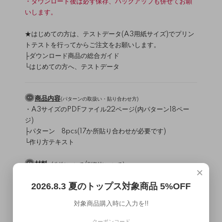
・ダウンロード後は必ず保存、バックアップも併せてお願
いします。
★はじめての方は、テストデータ(A3用紙サイズ)でプリン
トテストを行ってからご注文をお願いします。
├
ダウンロード商品の総合ガイド
└
はじめての方へ、テストデータ
商品内容
(
パターンの取扱い・貼り合わせ方
)
・A3サイズのPDFファイル22ページ(内パターン18ペー
ジ)
├パターン 8pcs(17か所貼り合わせが必要です)
└作り方テキスト
材料
（
/
）
生地について
副資材について
×
表地：布帛(テンション：薄)
2026.8.3 夏のトップス対象商品 5%OFF
接着芯
11.5mmボタン 4個
対象商品購入時に入力を!!
使用ミシン・縫製レベル
（
）
ミシンについて
クーポンコード