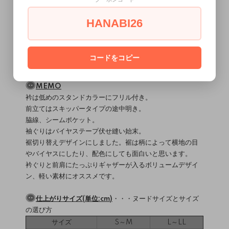
直線縫いミシン / ロックミシン
縫製難易度・・・★★★☆☆
HANABI26
関連ページ
（
）
ミシンについて
■aviver webテキスト＜
シームポケット(割り縫い)
＞
コードをコピー
■aviver webテキスト＜
バイヤステープ伏せ縫い
＞
MEMO
衿は低めのスタンドカラーにフリル付き。
前立てはスキッパータイプの途中明き。
脇線、シームポケット。
袖ぐりはバイヤステープ伏せ縫い始末。
裾切り替えデザインにしました。裾は柄によって横地の目
やバイヤスにしたり、配色にしても面白いと思います。
衿ぐりと前肩にたっぷりギャザーが入るボリュームデザイ
ン、軽い素材にオススメです。
仕上がりサイズ(単位:cm)
・・・
ヌードサイズとサイズ
の選び方
サイズ
S～M
L～LL