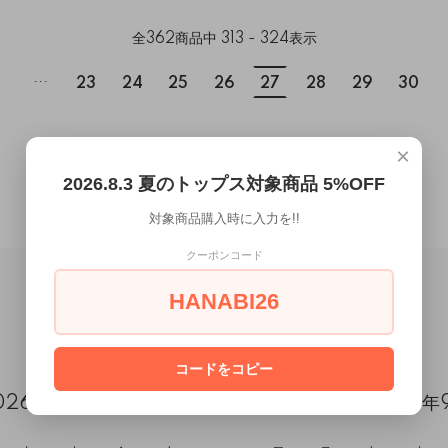
全
362
商品中
313 - 324
表示
...
23
24
25
26
27
28
29
30
×
2026.8.3 夏のトップス対象商品 5%OFF
対象商品購入時に入力を!!
クーポンコード
HANABI26
CALENDAR
コードをコピー
026年8月
2026年