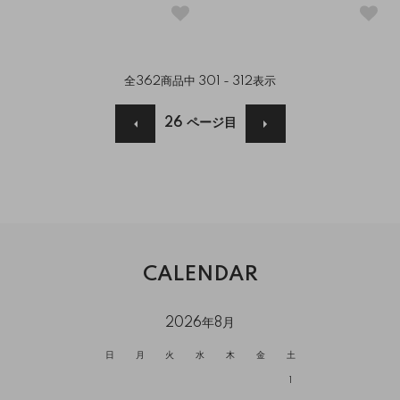
全
362
商品中
301 - 312
表示
26
ページ目
CALENDAR
2026年8月
日
月
火
水
木
金
土
1