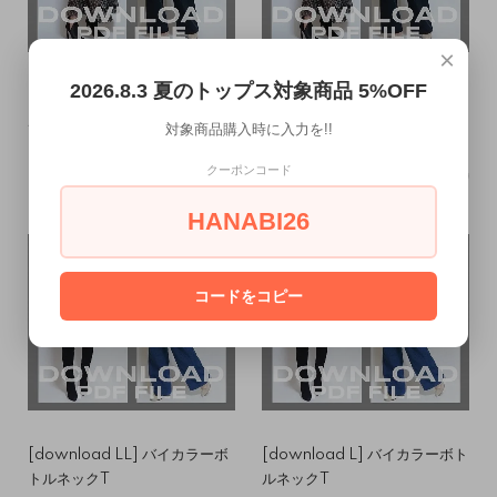
×
2026.8.3 夏のトップス対象商品 5%OFF
[download M] 両Vネックプ
[download S] 両Vネックプル
ルオーバー
オーバー
対象商品購入時に入力を!!
1,050円(税込)
1,050円(税込)
クーポンコード
HANABI26
コードをコピー
[download LL] バイカラーボ
[download L] バイカラーボト
トルネックT
ルネックT