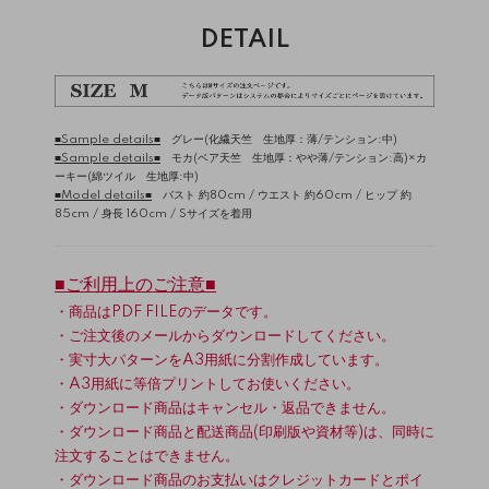
DETAIL
■Sample details■
グレー(化繊天竺 生地厚：薄/テンション:中)
■Sample details■
モカ(ベア天竺 生地厚：やや薄/テンション:高)×カ
ーキー(綿ツイル 生地厚:中)
■Model details■
バスト 約80cm / ウエスト 約60cm / ヒップ 約
85cm / 身長 160cm / Sサイズを着用
■ご利用上のご注意■
・商品はPDF FILEのデータです。
・ご注文後のメールからダウンロードしてください。
・実寸大パターンをA3用紙に分割作成しています。
・A3用紙に等倍プリントしてお使いください。
・ダウンロード商品はキャンセル・返品できません。
・ダウンロード商品と配送商品(印刷版や資材等)は、同時に
注文することはできません。
・ダウンロード商品のお支払いはクレジットカードとポイ