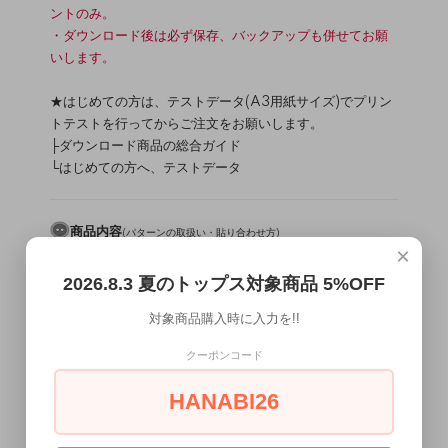
ントのみ。
・ダウンロード後は必ず保存、バックアップも併せてお願
いします。
★はじめての方は、テストデータ(A3用紙サイズ)でプリン
トテストを行ってからご注文をお願いします。
├
ダウンロード商品の総合ガイド
└
はじめての方へ、テストデータ
商品内容
(
パターンの取扱い・貼り合わせ方
)
×
・A3サイズのPDFファイル14ページ(内パターン11ページ)
├パターン・・・5pcs（6か所貼り合わせが必要です）
2026.8.3 夏のトップス対象商品 5%OFF
└作り方テキスト
対象商品購入時に入力を!!
材料
（
/
）
生地について
副資材について
クーポンコード
カットソー生地(テンション：高～中/生地厚：中～薄)
肩線用伸び止めテープorバイヤス芯
HANABI26
衿ぐり始末用：
バイヤステープ伏せ縫い用テープ