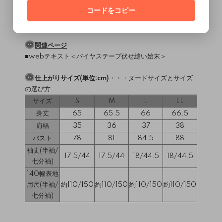
使用ミシン・縫製レベル
（
）
ミシンについて
コードをコピー
直線縫いミシン・2本針4本糸ロックミシン
縫製難易度・・・★★☆☆☆
関連ページ
■webテキスト＜
バイヤステープ伏せ縫い始末
＞
仕上がりサイズ(単位:cm)
・・・
ヌードサイズとサイズ
の選び方
サイズ
S
M
L
LL
身丈
65
65.5
66
66.5
肩幅
35
36
37
38
バスト
78
81
84.5
88
袖丈(半袖/
17.5/44
17.5/44
18/44.5
18/44.5
七分袖)
140幅表地
用尺(半袖/
約110/150
約110/150
約110/150
約110/150
七分袖)