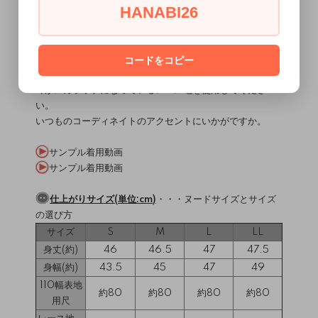
HANABI26
MEMO
シャツの上に、Tシャツの上に・・・キャミタイプビスチェ
です。
レース地を重ねたレースレイヤードタイプも制作できま
コードをコピー
す。
耳がスカラップになっているレース地を使用してくださ
い。
いつものコーディネイトのアクセントにいかがですか。
サンプル着用動画
サンプル着用動画
仕上がりサイズ(単位:cm)
・・・
ヌードサイズとサイズ
の選び方
サイズ
S
M
L
LL
身丈(約)
46
46.5
47
47.5
身幅(約)
43.5
45
47
49
110幅表地
約80
約80
約80
約80
用尺