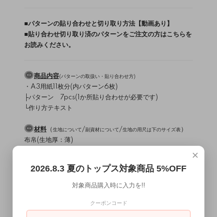
■
パターンの貼り合わせと切り取り方法【動画あり】
■
貼り合わせ切り取り済のパターンをご注文の方はこちらを
お読みください。
商品内容
(
パターンの取扱い・貼り合わせ方
)
・A3用紙11枚分(内パターン6枚)
├パターン 7pcs(1か所貼り合わせが必要です)
└作り方テキスト
材料
（
/
/
）
生地について
副資材について
生地の用尺は下のサイズ表
布帛(生地厚：薄)
15mm幅ゴム 60～69cm
×
レースレイヤードタイプは、スカラップのレース地
2026.8.3 夏のトップス対象商品 5%OFF
使用ミシン・縫製レベル
（
）
ミシンについて
対象商品購入時に入力を!!
直線縫いミシン / ロックミシン
クーポンコード
縫製難易度・・・★★☆☆☆