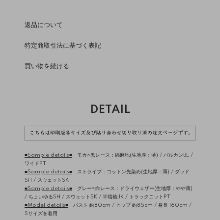
返品について
特定商取引法に基づく表記
買い物を続ける
DETAIL
■Sample details■
モカ×黒レース：綿麻地(生地厚：薄) /
バルカンBL
/
ワイドPT
■Sample details■
ストライプ：コットン先染め(生地厚：薄) /
ダッド
SH
/
スウェットSK
■Sample details■
グレー×白レース：ドライウェザー(生地厚：やや薄)
/
ちょいゆるSH
/
スウェットSK
/
半端袖JK
/
トラックニットPT
■Model details■
バスト 約80cm / ヒップ 約85cm / 身長 160cm /
Sサイズを着用