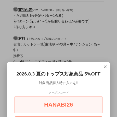
商品内容
(
パターンの取扱い・貼り合わせ方
)
・A3用紙11枚分(内パターン8枚)
├パターン 5pcs(4～5か所貼り合わせが必要です)
└作り方テキスト
材料
（
/
）
生地について
副資材について
表地：カットソー地(生地厚:やや薄～中/テンション:高～
中)
接着芯
4cm幅ゴム ウエスト一周＋縫い代分
×
コード 1.6M～
2026.8.3 夏のトップス対象商品 5%OFF
使用ミシン・縫製レベル
（
）
ミシンについて
対象商品購入時に入力を!!
直線縫いミシン / 2本針本糸ロックミシン
縫製難易度・・・★☆☆☆☆
クーポンコード
MEMO
HANABI26
ニットで作るタイトスカートです。
膝下ミモレ丈とロング丈の記載があります。お好みの丈で