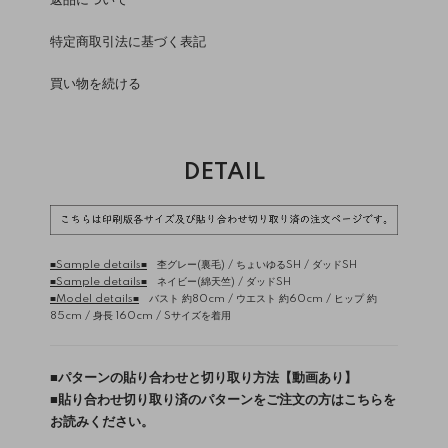
返品について
特定商取引法に基づく表記
買い物を続ける
DETAIL
■Sample details■
杢グレー(裏毛) /
ちょいゆるSH
/
ダッドSH
■Sample details■
ネイビー(綿天竺) /
ダッドSH
■Model details■
バスト 約80cm / ウエスト 約60cm / ヒップ 約
85cm / 身長 160cm / Sサイズを着用
■
パターンの貼り合わせと切り取り方法【動画あり】
■
貼り合わせ切り取り済のパターンをご注文の方はこちらを
お読みください。