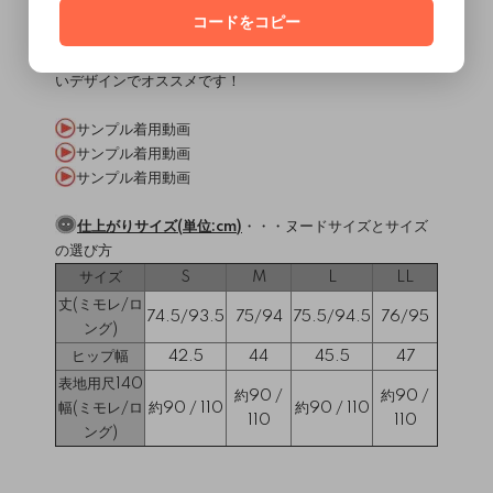
制作してください。
コードをコピー
裏地は付きません。
Tシャツやシャツブラウス等、普段のトップスに合わせやす
いデザインでオススメです！
サンプル着用動画
サンプル着用動画
サンプル着用動画
仕上がりサイズ(単位:cm)
・・・
ヌードサイズとサイズ
の選び方
サイズ
S
M
L
LL
丈(ミモレ/ロ
74.5/93.5
75/94
75.5/94.5
76/95
ング)
ヒップ幅
42.5
44
45.5
47
表地用尺140
約90 /
約90 /
幅(ミモレ/ロ
約90 / 110
約90 / 110
110
110
ング)