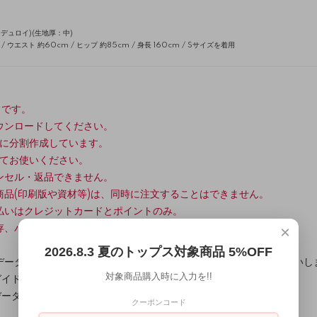
ュロイ)(生地厚：中)
 ウエスト 約60cm / ヒップ 約85cm / 身長 160cm / Sサイズを着用
タです。
ウンロードしてください。
紙に分割作成しています。
してお使いください。
ンセル・返品できません。
商品(印刷版や資材等)は、同時に注文することはできません。
払いはクレジットカードとポイントのみ。
×
存、バックアップも併せてお願いします。
2026.8.3 夏のトップス対象商品 5%OFF
ータ(A3用紙サイズ)でプリントテストを行ってからご注文をお願いし
対象商品購入時に入力を!!
ガイド
データ
クーポンコード