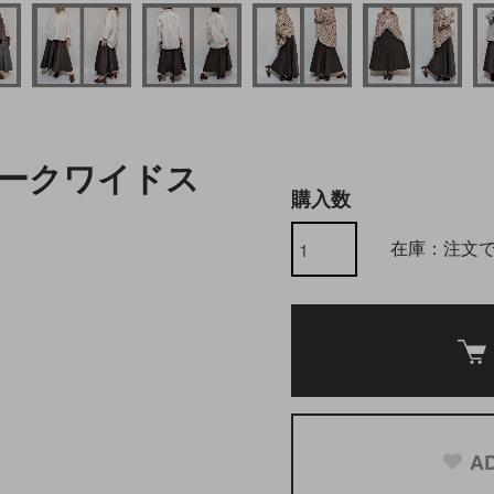
 ヨークワイドス
購入数
在庫：注文
AD