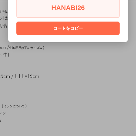
HANABI26
貼り合わせ方
)
18枚)
所貼り合わせが必要です)
コードをコピー
/
）
ついて
生地用尺は下のサイズ表
～中)
m / L,LL=16cm
（
）
ミシンについて
シン
☆