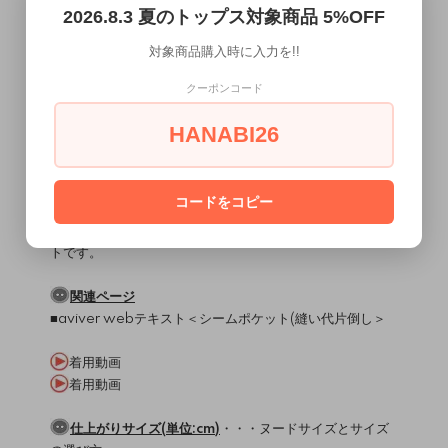
└コード フード用:約100cm/裾用:約140cm
2026.8.3 夏のトップス対象商品 5%OFF
対象商品購入時に入力を!!
使用ミシン・縫製レベル
（
）
ミシンについて
直線縫いミシン / 2本針4本糸ロックミシン
クーポンコード
縫製難易度・・・★★★☆☆
HANABI26
MEMO
クルーネックタイプとフーディタイプが作れるZIPのカー
ディガンです。
コードをコピー
普段使い、スポーツにもお使い頂けるデザインです。
前中心はオープンファスナー務歯隠し、脇線シームポケッ
トです。
関連ページ
■aviver webテキスト＜
シームポケット(縫い代片倒し
＞
着用動画
着用動画
仕上がりサイズ(単位:cm)
・・・
ヌードサイズとサイズ