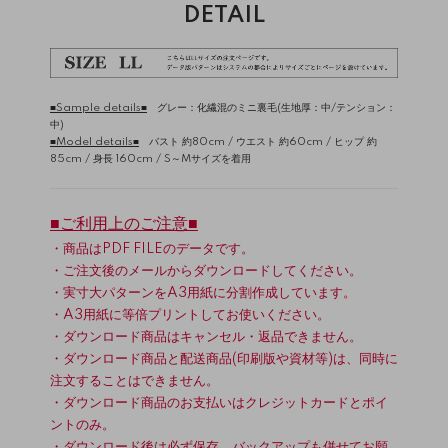
DETAIL
■Sample details■
グレー：化繊混のミニ裏毛(生地厚：中/テンション：
中)
■Model details■
バスト 約80cm / ウエスト 約60cm / ヒップ 約
85cm / 身長 160cm / S～Mサイズを着用
■ご利用上のご注意■
・商品はPDF FILEのデータです。
・ご注文後のメールからダウンロードしてください。
・実寸大パターンをA3用紙に分割作成しています。
・A3用紙に等倍プリントしてお使いください。
・ダウンロード商品はキャンセル・返品できません。
・ダウンロード商品と配送商品(印刷版や資材等)は、同時に
注文することはできません。
・ダウンロード商品のお支払いはクレジットカードとポイ
ントのみ。
・ダウンロード後は必ず保存、バックアップも併せてお願