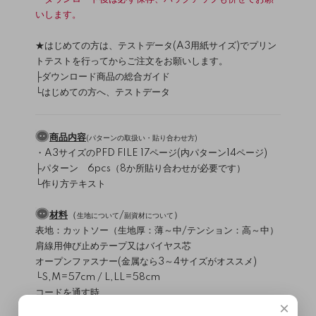
いします。
★はじめての方は、テストデータ(A3用紙サイズ)でプリン
トテストを行ってからご注文をお願いします。
├
ダウンロード商品の総合ガイド
└
はじめての方へ、テストデータ
商品内容
(
パターンの取扱い・貼り合わせ方
)
・A3サイズのPFD FILE 17ページ(内パターン14ページ)
├パターン 6pcs（8か所貼り合わせが必要です）
└作り方テキスト
材料
（
/
）
生地について
副資材について
表地：カットソー（生地厚：薄～中/テンション：高～中）
肩線用伸び止めテープ又はバイヤス芯
オープンファスナー(金属なら3～4サイズがオススメ)
└S,M=57cm / L,LL=58cm
コードを通す時
×
├接着芯(少量)