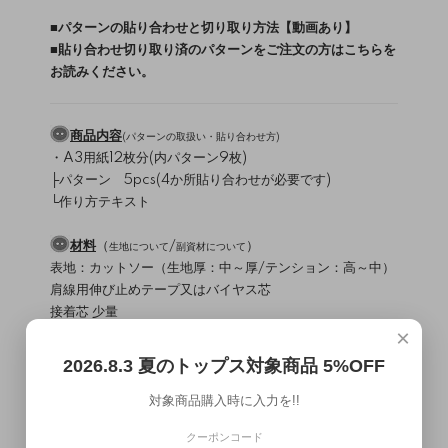
■
パターンの貼り合わせと切り取り方法【動画あり】
■
貼り合わせ切り取り済のパターンをご注文の方はこちらを
お読みください。
商品内容
(
パターンの取扱い・貼り合わせ方
)
・A3用紙12枚分(内パターン9枚)
├パターン 5pcs(4か所貼り合わせが必要です)
└作り方テキスト
材料
（
/
）
生地について
副資材について
表地：カットソー（生地厚：中～厚/テンション：高～中）
肩線用伸び止めテープ又はバイヤス芯
接着芯 少量
×
オープンファスナー 金属なら4～5Mがオススメ
└S～M 64cm / L～LL 65cm
2026.8.3 夏のトップス対象商品 5%OFF
使用ミシン・縫製レベル
（
）
対象商品購入時に入力を!!
ミシンについて
直線縫いミシン / 2本針4本糸ロックミシン
クーポンコード
縫製難易度・・・★★★☆☆