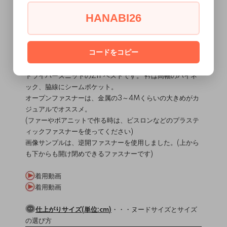
HANABI26
関連ページ
■aviver webテキスト＜
シームポケット
＞
コードをコピー
MEMO
★2024年版福袋アイテムの単品販売★
ドライバーズニットのZIPベストです。 衿は高幅のハイネ
ック、脇線にシームポケット。
オープンファスナーは、金属の3～4Mくらいの大きめがカ
ジュアルでオススメ。
(ファーやボアニットで作る時は、ビスロンなどのプラステ
ィックファスナーを使ってください)
画像サンプルは、逆開ファスナーを使用しました。(上から
も下からも開け閉めできるファスナーです)
着用動画
着用動画
仕上がりサイズ(単位:cm)
・・・
ヌードサイズとサイズ
の選び方