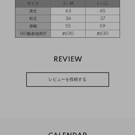
サイズ
S～M
L～LL
身丈
63
65
裄丈
36
37
身幅
55
59
140幅表地用尺
約130
約130
REVIEW
レビューを投稿する