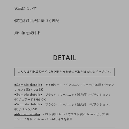
返品について
特定商取引法に基づく表記
買い物を続ける
DETAIL
■Sample details■
アイボリー：マイクロニットファー(生地厚：中/テン
ション：高) /
フルSK
■Sample details■
ブラック：ウールニット(生地厚：中/テンション：
中) /
ゴアードミモレSK
■Sample details■
ブラウン：ウールニット(生地厚：中/テンション：
中) /
ペンシルSK
■Model details■
バスト 約80cm / ウエスト 約60cm / ヒップ 約
85cm / 身長 160cm / S～Mサイズを着用