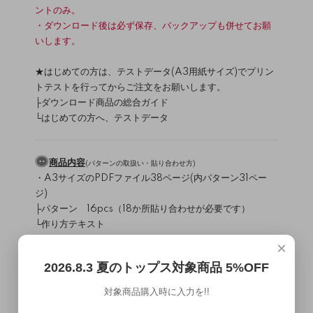
ントのみ。
・ダウンロード後は必ず保存、バックアップも併せてお願
いします。
★はじめての方は、テストデータ(A3用紙サイズ)でプリン
トテストを行ってからご注文をお願いします。
├
ダウンロード商品の総合ガイド
└
はじめての方へ、テストデータ
商品内容
(
パターンの取扱い・貼り合わせ方
)
・A3サイズのPDFファイル38ページ(内パターン31ペー
ジ)
├パターン 16pcs（18か所貼り合わせが必要です）
└作り方テキスト
×
材料
（
/
）
生地について
副資材について
2026.8.3 夏のトップス対象商品 5%OFF
表地：布帛（ウールなどのコート地 / 生地厚：中～厚）
裏地
対象商品購入時に入力を!!
接着芯