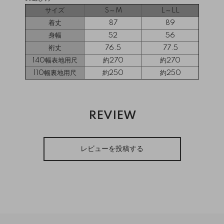
サイズ
S～M
L～LL
着丈
87
89
身幅
52
56
裄丈
76.5
77.5
140幅表地用尺
約270
約270
110幅裏地用尺
約250
約250
REVIEW
レビューを投稿する