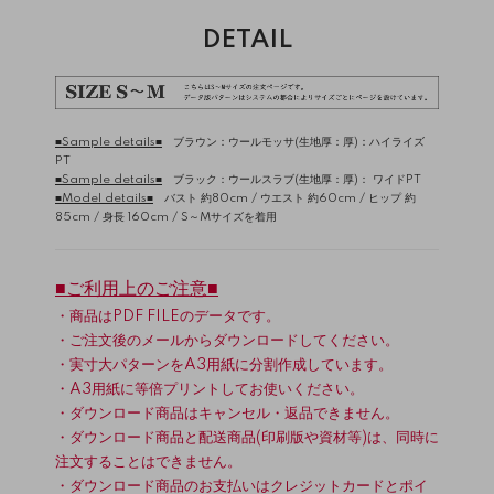
DETAIL
■Sample details■
ブラウン：ウールモッサ(生地厚：厚)：
ハイライズ
PT
■Sample details■
ブラック：ウールスラブ(生地厚：厚)：
ワイドPT
■Model details■
バスト 約80cm / ウエスト 約60cm / ヒップ 約
85cm / 身長 160cm / S～Mサイズを着用
■ご利用上のご注意■
・商品はPDF FILEのデータです。
・ご注文後のメールからダウンロードしてください。
・実寸大パターンをA3用紙に分割作成しています。
・A3用紙に等倍プリントしてお使いください。
・ダウンロード商品はキャンセル・返品できません。
・ダウンロード商品と配送商品(印刷版や資材等)は、同時に
注文することはできません。
・ダウンロード商品のお支払いはクレジットカードとポイ