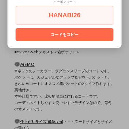
1～1.2cm幅バイヤステープ芯、ストレートテープ芯
クーポンコード
23mmボタン 3個
HANABI26
使用ミシン・縫製レベル
（
）
ミシンについて
直線縫いミシン / ロックミシン
縫製難易度・・・★★★★☆
コードをコピー
関連ページ
■aviver webテキスト＜
箱ポケット
＞
MEMO
Vネックのノーカラー、ラグランスリーブのコートです。
ポケットは、カジュアルなフラップ＆アウトポケットと、
きれいめコートにオススメ箱ポケットの2タイプ作れます。
裏地付き。
本格仕様ですが、比較的簡単に作れるコートです。
コーディネイトしやすく使いやすいデザインなので、毎冬
のオススメです。
仕上がりサイズ(単位:cm)
・・・
ヌードサイズとサイズ
の選び方