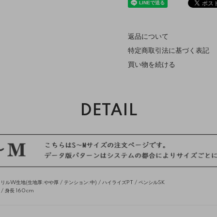
返品について
特定商取引法に基づく表記
買い物を続ける
DETAIL
ルW生地(生地厚:やや厚 / テンション:中) /
ハイライズPT
/
ペンシルSK
 身長 160cm