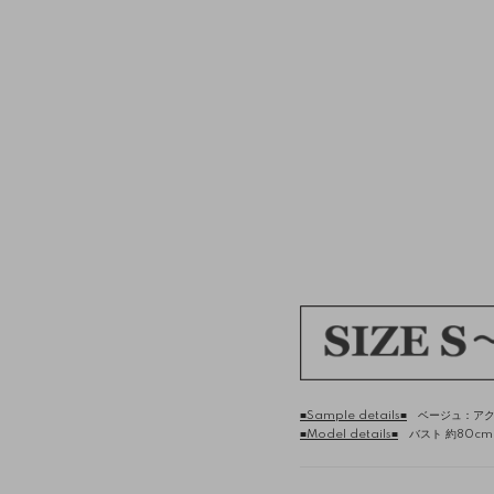
■Sample details■
ベージュ：アクリ
■Model details■
バスト 約80cm /