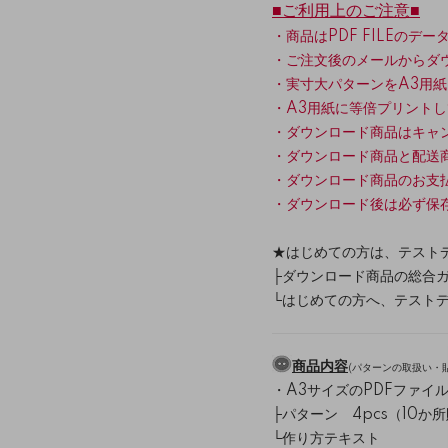
■ご利用上のご注意■
・商品はPDF FILEのデー
・ご注文後のメールからダ
・実寸大パターンをA3用
・A3用紙に等倍プリント
・ダウンロード商品はキャ
・ダウンロード商品と配送
・ダウンロード商品のお支
・ダウンロード後は必ず保
★はじめての方は、テストデ
├
ダウンロード商品の総合
└
はじめての方へ、テスト
商品内容
(
パターンの取扱い・
・A3サイズのPDFファイル
├パターン 4pcs（10
└作り方テキスト