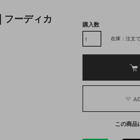
M] フーディカ
購入数
在庫：注文
AD
この商品