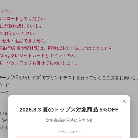
タです。
ウンロードしてください。
紙に分割作成しています。
してお使いください。
ンセル・返品できません。
商品(印刷版や資材等)は、同時に注文することはできません。
払いはクレジットカードとポイントのみ。
存、バックアップも併せてお願いします。
ータ(A3用紙サイズ)でプリントテストを行ってからご注文をお願いし
ガイド
データ
×
2026.8.3 夏のトップス対象商品 5%OFF
貼り合わせ方
)
対象商品購入時に入力を!!
15ページ(内パターン12ページ)
か所貼り合わせが必要です）
クーポンコード