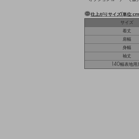
仕上がりサイズ(単位:cm
サイズ
着丈
肩幅
身幅
袖丈
140幅表地用