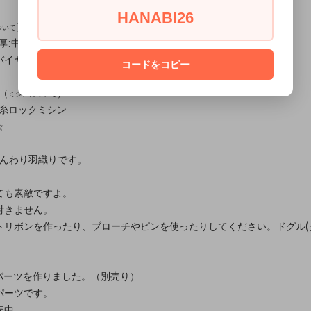
HANABI26
）
ついて
:中～厚 / テンション:高～低)
バイヤス芯
コードをコピー
（
）
ミシンについて
本糸ロックミシン
☆
んわり羽織りです。
ても素敵ですよ。
付きません。
トリボンを作ったり、ブローチやピンを使ったりしてください。ドグル(
ションパーツを作りました。（別売り）
パーツです。
売中