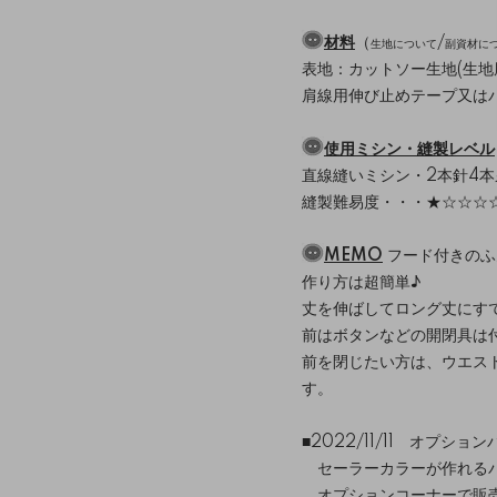
材料
（
/
生地について
副資材に
表地：カットソー生地(生地厚
肩線用伸び止めテープ又は
使用ミシン・縫製レベル
直線縫いミシン・2本針4
縫製難易度・・・★☆☆☆
MEMO
フード付きのふ
作り方は超簡単♪
丈を伸ばしてロング丈にす
前はボタンなどの開閉具は
前を閉じたい方は、ウエス
す。
■2022/11/11 オプ
セーラーカラーが作れる
オプションコーナーで販