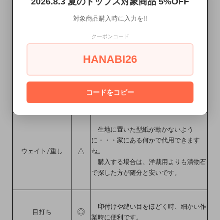
2026.8.3 夏のトップス対象商品 5%OFF
★
裁ちばさみ
生地を裁断するはさみです。
対象商品購入時に入力を!!
クーポンコード
縫った後の糸切りに使用します。
日本伝統(?)の握りばさみより、手芸
HANABI26
ばさみ(指を通して使う普通のはさみ型)
★
糸切りばさみ
の方が、縫い代の切り込みや小さいパー
ツの裁断などにも使えるのでオススメで
コードをコピー
す。
生地に置いた型紙が動かないよう
に・・・家にある何かで代用できます
△
ウェイト/重し
ね。
購入する場合は、洋裁用よりも漬物石
で探した方が随分と安いです。
印付けや縫い目をほどく時、細かい作
◎
目打ち
業時に便利です。