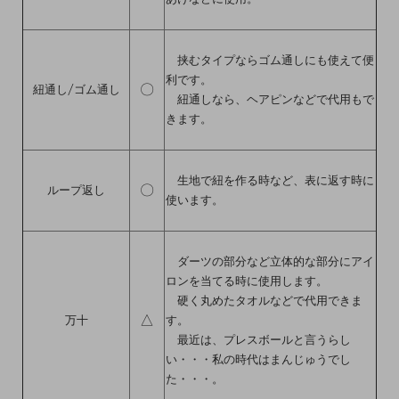
挟むタイプならゴム通しにも使えて便
利です。
〇
紐通し/ゴム通し
紐通しなら、ヘアピンなどで代用もで
きます。
生地で紐を作る時など、表に返す時に
〇
ループ返し
使います。
ダーツの部分など立体的な部分にアイ
ロンを当てる時に使用します。
硬く丸めたタオルなどで代用できま
△
万十
す。
最近は、プレスボールと言うらし
い・・・私の時代はまんじゅうでし
た・・・。