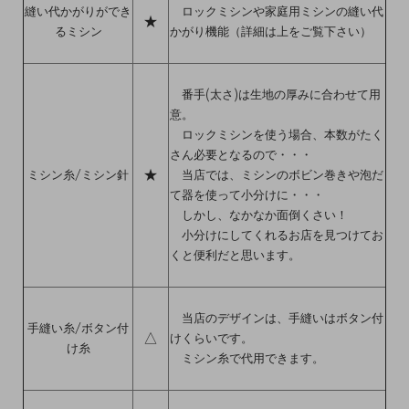
縫い代かがりができ
ロックミシンや家庭用ミシンの縫い代
★
るミシン
かがり機能（詳細は上をご覧下さい）
番手(太さ)は生地の厚みに合わせて用
意。
ロックミシンを使う場合、本数がたく
さん必要となるので・・・
★
ミシン糸/ミシン針
当店では、ミシンのボビン巻きや泡だ
て器を使って小分けに・・・
しかし、なかなか面倒くさい！
小分けにしてくれるお店を見つけてお
くと便利だと思います。
当店のデザインは、手縫いはボタン付
手縫い糸/ボタン付
△
けくらいです。
け糸
ミシン糸で代用できます。