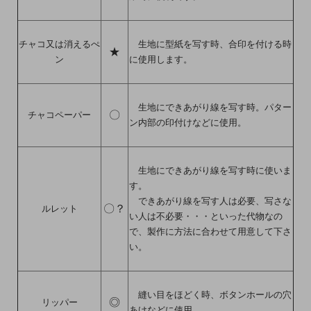
チャコ又は消えるぺ
生地に型紙を写す時、合印を付ける時
★
ン
に使用します。
生地にできあがり線を写す時。パター
〇
チャコペーパー
ン内部の印付けなどに使用。
生地にできあがり線を写す時に使いま
す。
できあがり線を写す人は必要、写さな
〇？
ルレット
い人は不必要・・・といった代物なの
で、製作に方法に合わせて用意して下さ
い。
縫い目をほどく時、ボタンホールの穴
◎
リッパー
あけなどに使用。