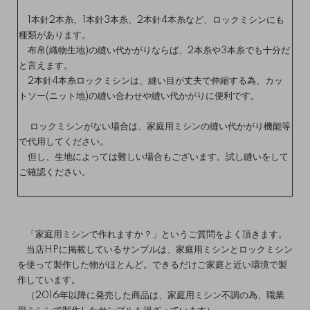
1本針2本糸、1本針3本糸、2本針4本糸など、ロックミシンにも
種類があります。
布帛(織物生地)の縫い代かがりならば、2本糸や3本糸でも十分だ
と言えます。
2本針4本糸ロックミシンは、縫い目が丈夫で伸縮する為、カッ
トソー(ニット地)の縫い合わせや縫い代かがりに便利です。
ロックミシンがない場合は、家庭用ミシンの縫い代かがり機能等
で代用してください。
但し、生地によっては難しい場合もございます。試し縫いをして
ご確認ください。
「家庭用ミシンで作れますか？」というご質問をよく頂きます。
当店HPに掲載しているサンプルは、家庭用ミシンとロックミシン
を使って製作した物がほとんど。できるだけご家庭と近い環境で製
作しています。
（2016年以降に発売した商品は、家庭用ミシン不調の為、職業