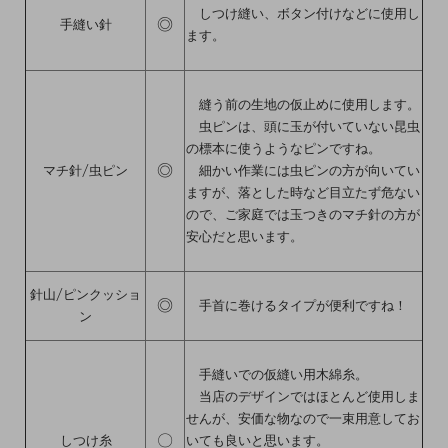
しつけ縫い、ボタン付けなどに使用し
◎
手縫い針
ます。
縫う前の生地の仮止めに使用します。
虫ピンは、頭に玉が付いていない昆虫
の標本に使うようなピンですね。
◎
マチ針/虫ピン
細かい作業には虫ピンの方が向いてい
ますが、落とした時など目立たず危ない
ので、ご家庭では玉つきのマチ針の方が
安心だと思います。
針山/ピンクッショ
◎
手首に巻けるタイプが便利ですね！
ン
手縫いでの仮縫い用木綿糸。
当店のデザインではほとんど使用しま
せんが、安価な物なので一束用意してお
〇
しつけ糸
いても良いと思います。