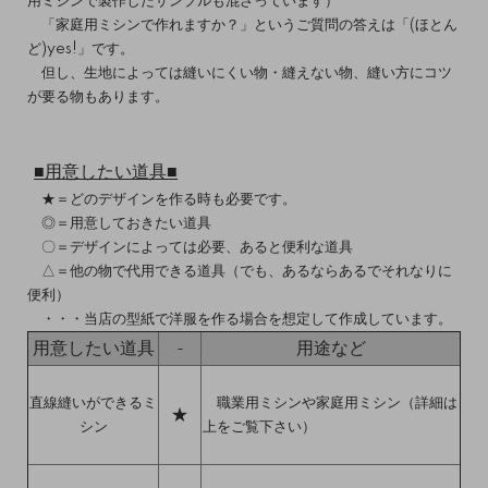
用ミシンで製作したサンプルも混ざっています）
「家庭用ミシンで作れますか？」というご質問の答えは「(ほとん
ど)yes!」です。
但し、生地によっては縫いにくい物・縫えない物、縫い方にコツ
が要る物もあります。
■用意したい道具■
★＝どのデザインを作る時も必要です。
◎＝用意しておきたい道具
〇＝デザインによっては必要、あると便利な道具
△＝他の物で代用できる道具（でも、あるならあるでそれなりに
便利）
・・・当店の型紙で洋服を作る場合を想定して作成しています。
用意したい道具
用途など
-
直線縫いができるミ
職業用ミシンや家庭用ミシン（詳細は
★
シン
上をご覧下さい）