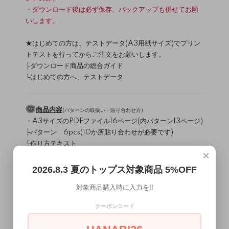
・ダウンロード後は必ず保存、バックアップも併せてお願
いします。
★はじめての方は、テストデータ(A3用紙サイズ)でプリン
トテストを行ってからご注文をお願いします。
├
ダウンロード商品の総合ガイド
└
はじめての方へ、テストデータ
商品内容
(
パターンの取扱い・貼り合わせ方
)
・A3サイズのPDFファイル16ページ(内パターン13ページ)
├パターン 6pcs(10か所貼り合わせが必要です)
└作り方テキスト
×
材料
（
/
）
生地について
副資材について
2026.8.3 夏のトップス対象商品 5%OFF
表地：カットソー（生地厚：中～厚/テンション：高～低）
対象商品購入時に入力を!!
肩線用伸び止めテープ又はバイヤス芯
接着芯
クーポンコード
使用ミシン・縫製レベル
（
）
ミシンについて