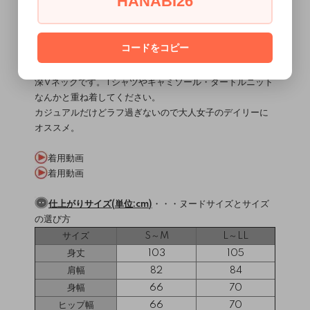
HANABI26
直線縫いミシン / 2本針4本糸ロックミシン
縫製難易度・・・★☆☆☆☆
コードをコピー
MEMO
★2024年版福袋アイテムの単品販売★
深Vネックです。Tシャツやキャミソール・タートルニット
なんかと重ね着してください。
カジュアルだけどラフ過ぎないので大人女子のデイリーに
オススメ。
着用動画
着用動画
仕上がりサイズ(単位:cm)
・・・
ヌードサイズとサイズ
の選び方
サイズ
S～M
L～LL
身丈
103
105
肩幅
82
84
身幅
66
70
ヒップ幅
66
70