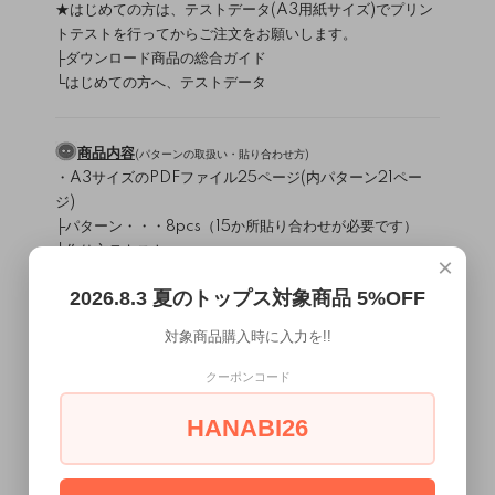
★はじめての方は、テストデータ(A3用紙サイズ)でプリン
トテストを行ってからご注文をお願いします。
├
ダウンロード商品の総合ガイド
└
はじめての方へ、テストデータ
商品内容
(
パターンの取扱い・貼り合わせ方
)
・A3サイズのPDFファイル25ページ(内パターン21ペー
ジ)
├パターン・・・8pcs（15か所貼り合わせが必要です）
└作り方テキスト
×
2026.8.3 夏のトップス対象商品 5%OFF
材料
（
/
）
生地について
副資材について
表地：布帛(Wガーゼやサッカーなど）
対象商品購入時に入力を!!
接着芯
11.5～13mmボタン 4個
クーポンコード
8～10コールゴム ～約50cm
HANABI26
使用ミシン・縫製レベル
（
）
ミシンについて
直線縫いミシン / ロックミシン
縫製難易度・・・★☆☆☆☆