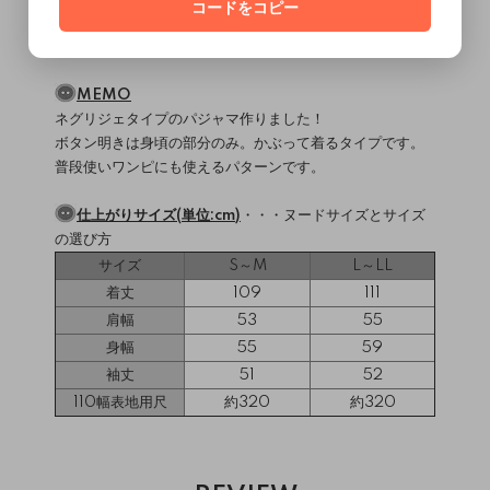
コードをコピー
サンプル着用動画
MEMO
ネグリジェタイプのパジャマ作りました！
ボタン明きは身頃の部分のみ。かぶって着るタイプです。
普段使いワンピにも使えるパターンです。
仕上がりサイズ(単位:cm)
・・・
ヌードサイズとサイズ
の選び方
サイズ
S～M
L～LL
着丈
109
111
肩幅
53
55
身幅
55
59
袖丈
51
52
110幅表地用尺
約320
約320