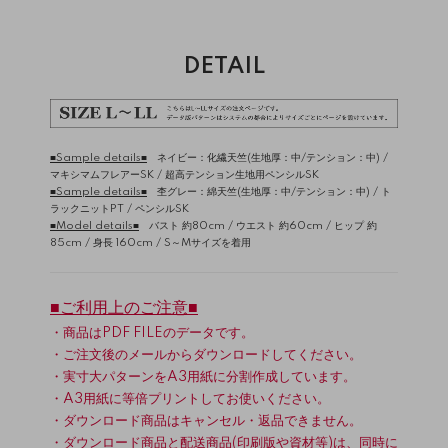
DETAIL
■Sample details■
ネイビー：化繊天竺(生地厚：中/テンション：中) /
マキシマムフレアーSK
/
超高テンション生地用ペンシルSK
■Sample details■
杢グレー：綿天竺(生地厚：中/テンション：中) /
ト
ラックニットPT
/
ペンシルSK
■Model details■
バスト 約80cm / ウエスト 約60cm / ヒップ 約
85cm / 身長 160cm / S～Mサイズを着用
■ご利用上のご注意■
・商品はPDF FILEのデータです。
・ご注文後のメールからダウンロードしてください。
・実寸大パターンをA3用紙に分割作成しています。
・A3用紙に等倍プリントしてお使いください。
・ダウンロード商品はキャンセル・返品できません。
・ダウンロード商品と配送商品(印刷版や資材等)は、同時に