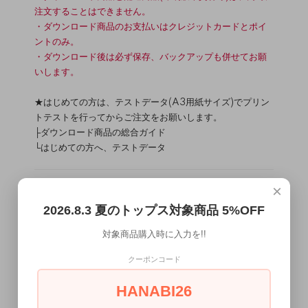
注文することはできません。
・ダウンロード商品のお支払いはクレジットカードとポイ
ントのみ。
・ダウンロード後は必ず保存、バックアップも併せてお願
いします。
★はじめての方は、テストデータ(A3用紙サイズ)でプリン
トテストを行ってからご注文をお願いします。
├
ダウンロード商品の総合ガイド
└
はじめての方へ、テストデータ
×
商品内容
(
パターンの取扱い・貼り合わせ方
)
・A3サイズのPDFファイル10ページ(内パターン7ページ)
2026.8.3 夏のトップス対象商品 5%OFF
├パターン 4pcs(4か所貼り合わせが必要です）
対象商品購入時に入力を!!
└作り方テキスト
クーポンコード
材料
（
/
）
生地について
副資材について
表地：カットソー（生地厚：薄～中 / テンション：高～
HANABI26
中）