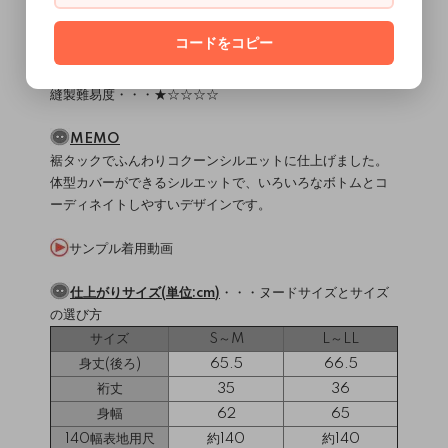
接着芯
コードをコピー
使用ミシン・縫製レベル
（
）
ミシンについて
直線縫いミシン / 2本針4本糸ロックミシン
縫製難易度・・・★☆☆☆☆
MEMO
裾タックでふんわりコクーンシルエットに仕上げました。
体型カバーができるシルエットで、いろいろなボトムとコ
ーディネイトしやすいデザインです。
サンプル着用動画
仕上がりサイズ(単位:cm)
・・・
ヌードサイズとサイズ
の選び方
サイズ
S～M
L～LL
身丈(後ろ)
65.5
66.5
裄丈
35
36
身幅
62
65
140幅表地用尺
約140
約140