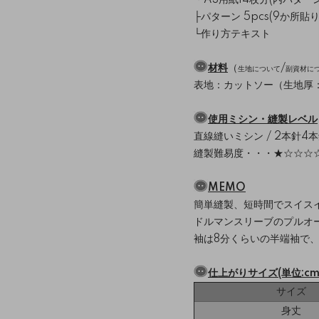
├パターン 5pcs(9か所
└作り方テキスト
材料
（
/
生地について
副資材に
表地：カットソー（生地厚：
使用ミシン・縫製レベル
直線縫いミシン / 2本針4
縫製難易度・・・★☆☆☆
MEMO
簡単縫製、短時間でスイス
ドルマンスリーブのプルオ
袖は8分くらいの半端袖で
仕上がりサイズ(単位:cm
サイズ
身丈