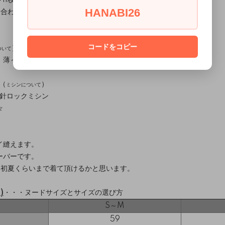
HANABI26
貼り合わせが必要です)
コードをコピー
）
ついて
薄～中 / テンション：高～中）
（
）
ミシンについて
本針ロックミシン
☆
イ縫えます。
ーバーです。
、初夏くらいまで着て頂けるかと思います。
)
・・・
ヌードサイズとサイズの選び方
S～M
59