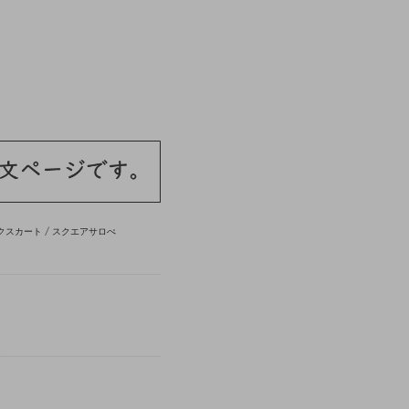
クスカート
/
スクエアサロぺ