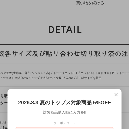
買い物を続ける
DETAIL
ア天竺(生地厚：薄/テンション：高) /
トラックニットPT
/
ニットワイド&ドロストPT
/
トラッ
 ウエスト 約60cm / ヒップ 約85cm / 身長 160cm / S～Mサイズを着用
×
り取り方法【動画あり】
2026.8.3 夏のトップス対象商品 5%OFF
ターンをご注文の方はこちらをお読みください。
対象商品購入時に入力を!!
貼り合わせ方
)
クーポンコード
11枚)