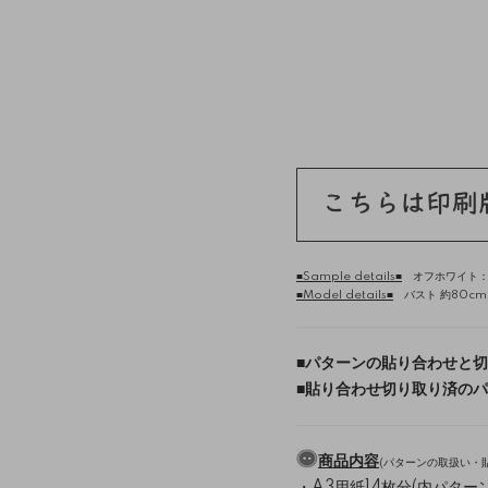
■Sample details■
オフホワイト：ベ
■Model details■
バスト 約80cm /
■
パターンの貼り合わせと切
■
貼り合わせ切り取り済のパ
商品内容
(
パターンの取扱い・
・A3用紙14枚分(内パターン