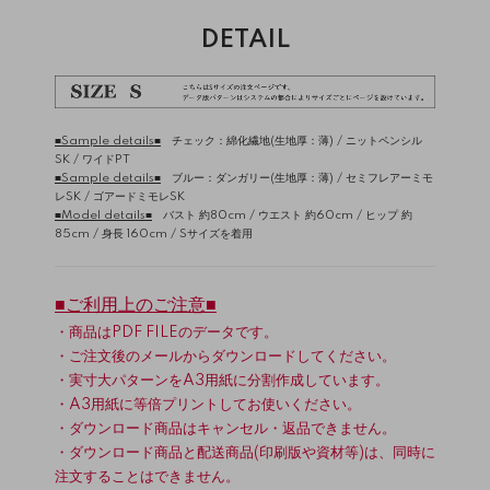
DETAIL
■Sample details■
チェック：綿化繊地(生地厚：薄) /
ニットペンシル
SK
/
ワイドPT
■Sample details■
ブルー：ダンガリー(生地厚：薄) /
セミフレアーミモ
レSK
/
ゴアードミモレSK
■Model details■
バスト 約80cm / ウエスト 約60cm / ヒップ 約
85cm / 身長 160cm / Sサイズを着用
■ご利用上のご注意■
・商品はPDF FILEのデータです。
・ご注文後のメールからダウンロードしてください。
・実寸大パターンをA3用紙に分割作成しています。
・A3用紙に等倍プリントしてお使いください。
・ダウンロード商品はキャンセル・返品できません。
・ダウンロード商品と配送商品(印刷版や資材等)は、同時に
注文することはできません。