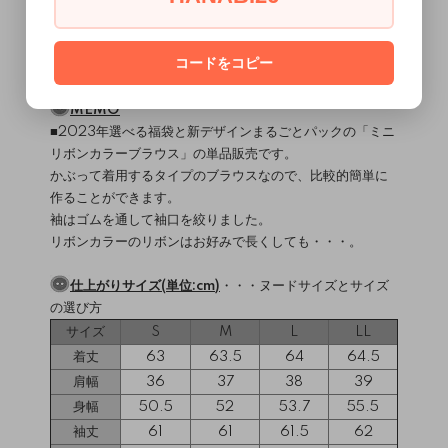
使用ミシン・縫製レベル
（
）
ミシンについて
直線縫いミシン / ロックミシン
コードをコピー
縫製難易度・・・★★★☆☆
MEMO
■2023年選べる福袋と新デザインまるごとパックの「ミニ
リボンカラーブラウス」の単品販売です。
かぶって着用するタイプのブラウスなので、比較的簡単に
作ることができます。
袖はゴムを通して袖口を絞りました。
リボンカラーのリボンはお好みで長くしても・・・。
仕上がりサイズ(単位:cm)
・・・
ヌードサイズとサイズ
の選び方
サイズ
S
M
L
LL
着丈
63
63.5
64
64.5
肩幅
36
37
38
39
身幅
50.5
52
53.7
55.5
袖丈
61
61
61.5
62