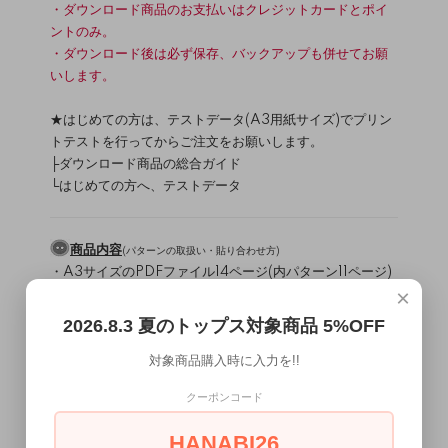
・ダウンロード商品のお支払いはクレジットカードとポイ
ントのみ。
・ダウンロード後は必ず保存、バックアップも併せてお願
いします。
★はじめての方は、テストデータ(A3用紙サイズ)でプリン
トテストを行ってからご注文をお願いします。
├
ダウンロード商品の総合ガイド
└
はじめての方へ、テストデータ
商品内容
(
パターンの取扱い・貼り合わせ方
)
・A3サイズのPDFファイル14ページ(内パターン11ページ)
×
├パターン 5pcs(7か所貼り合わせが必要です)
└作り方テキスト
2026.8.3 夏のトップス対象商品 5%OFF
対象商品購入時に入力を!!
材料
（
/
）
生地について
副資材について
表地：布帛（生地厚：薄～中）
クーポンコード
接着芯
15mm幅ゴム 約40cm
HANABI26