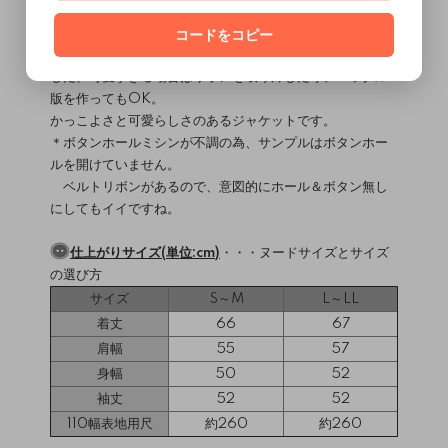
裏地無し、テーラードカラー、フラップ付きアウトポケッ
ト。
コードをコピー
ゴムを通したキャンディスリーブにリボンベルトを巻きま
した。可愛すぎる場合はリボンを取り外したり、バックル
版を作ってもOK。
かっこよさと可愛らしさのあるジャケットです。
＊ボタンホールミシンが不調の為、サンプルはボタンホー
ルを開けていません。
ベルトリボンがあるので、意図的にホール＆ボタン無し
にしてもイイですね。
仕上がりサイズ(単位:cm)
・・・
ヌードサイズとサイズ
の選び方
サイズ
S～M
L～LL
着丈
66
67
肩幅
55
57
身幅
50
52
袖丈
52
52
110幅表地用尺
約260
約260