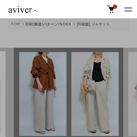
0
TOP
印刷(郵送)パターンINDEX
[印刷版] ジャケット