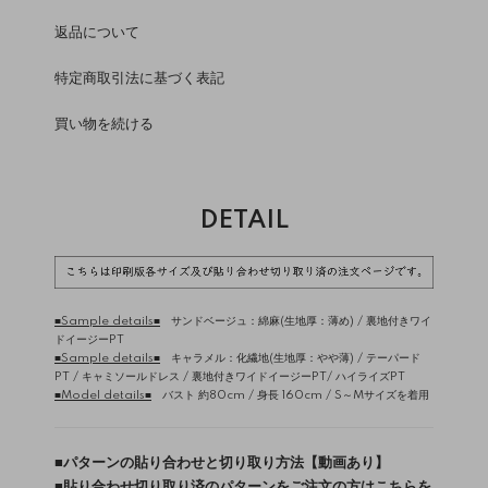
返品について
特定商取引法に基づく表記
買い物を続ける
DETAIL
■Sample details■
サンドベージュ：綿麻(生地厚：薄め) /
裏地付きワイ
ドイージーPT
■Sample details■
キャラメル：化繊地(生地厚：やや薄) /
テーパード
PT
/
キャミソールドレス
/
裏地付きワイドイージーPT
/
ハイライズPT
■Model details■
バスト 約80cm / 身長 160cm / S～Mサイズを着用
■
パターンの貼り合わせと切り取り方法【動画あり】
■
貼り合わせ切り取り済のパターンをご注文の方はこちらを