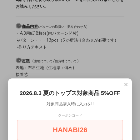
お読みください。
商品内容
(
パターンの取扱い・貼り合わせ方
)
・A3用紙18枚分(内パターン14枚)
├パターン・・・13pcs（9か所貼り合わせが必要です）
└作り方テキスト
材料
（
/
）
生地について
副資材について
表地：布帛生地（生地厚：薄め)
接着芯
23mmボタン 5個
×
10コールゴム 55～60cm
2026.8.3 夏のトップス対象商品 5%OFF
使用ミシン・縫製レベル
（
）
ミシンについて
対象商品購入時に入力を!!
直線縫いミシン、ロックミシン
クーポンコード
縫製難易度・・・★★★★☆
HANABI26
MEMO
今年のサマージャケットはサファリ♪