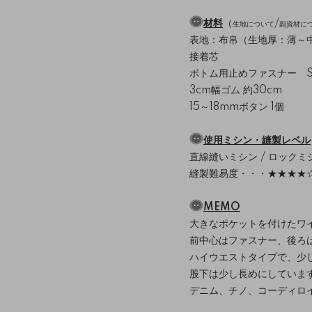
材料
（
/
生地について
副資材に
表地：布帛（生地厚：薄～
接着芯
ボトム用止めファスナー S、M
3cm幅ゴム 約30cm
15～18mmボタン 1個
使用ミシン・縫製レベル
直線縫いミシン / ロックミ
縫製難易度・・・★★★★
MEMO
大きなポケットを付けたワ
前中心はファスナー、後ろ
ハイウエストタイプで、少
股下は少し長めにしていま
デニム、チノ、コーディロ