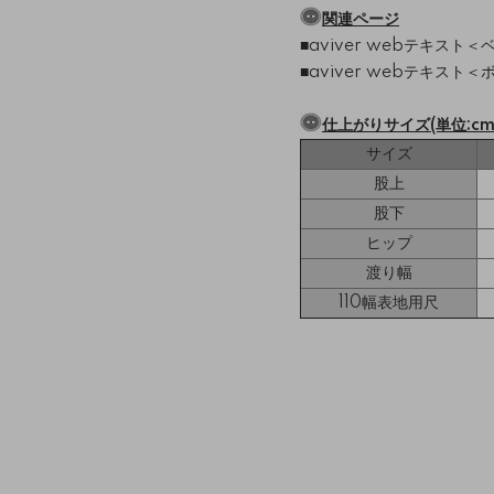
関連ページ
■aviver webテキスト＜
■aviver webテキスト＜
仕上がりサイズ(単位:cm
サイズ
股上
股下
ヒップ
渡り幅
110幅表地用尺