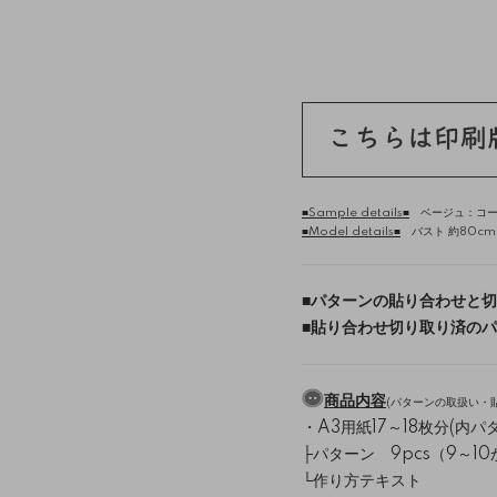
■Sample details■
ベージュ：コー
■Model details■
バスト 約80cm /
■
パターンの貼り合わせと切
■
貼り合わせ切り取り済のパ
商品内容
(
パターンの取扱い・
・A3用紙17～18枚分(内パタ
├パターン 9pcs（9～1
└作り方テキスト