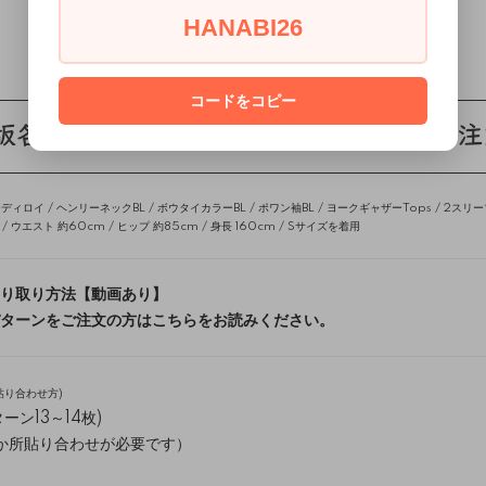
HANABI26
DETAIL
コードをコピー
ディロイ /
ヘンリーネックBL
/
ボウタイカラーBL
/
ポワン袖BL
/
ヨークギャザーTops
/
2スリー
 ウエスト 約60cm / ヒップ 約85cm / 身長 160cm / Sサイズを着用
り取り方法【動画あり】
ターンをご注文の方はこちらをお読みください。
貼り合わせ方
)
ーン13～14枚)
0か所貼り合わせが必要です）