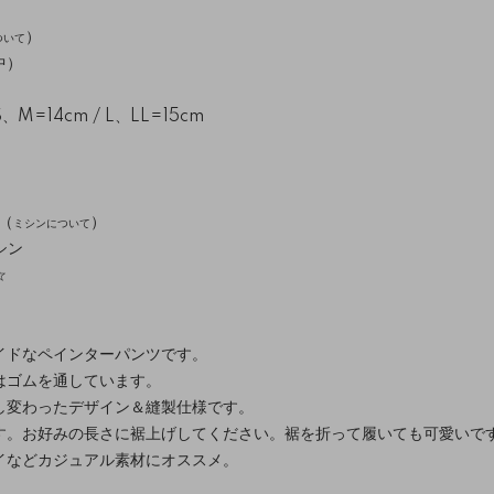
）
ついて
中）
=14cm / L、LL=15cm
（
）
ミシンについて
シン
☆
イドなペインターパンツです。
はゴムを通しています。
し変わったデザイン＆縫製仕様です。
す。お好みの長さに裾上げしてください。裾を折って履いても可愛いで
イなどカジュアル素材にオススメ。