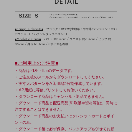
DETAIL
■Sample details■
ブラック：綿天竺(生地厚：やや薄/テンション：中) /
ガウチョPT
/
ハチワレタックハロンPT
■Model details■
バスト 約80cm / ウエスト 約60cm / ヒップ 約
85cm / 身長 160cm / Sサイズを着用
■ご利用上のご注意■
・商品はPDF FILEのデータです。
・ご注文後のメールからダウンロードしてください。
・実寸大パターンをA3用紙に分割作成しています。
・A3用紙に等倍プリントしてお使いください。
・ダウンロード商品はキャンセル・返品できません。
・ダウンロード商品と配送商品(印刷版や資材等)は、同時に
注文することはできません。
・ダウンロード商品のお支払いはクレジットカードとポイ
ントのみ。
・ダウンロード後は必ず保存、バックアップも併せてお願