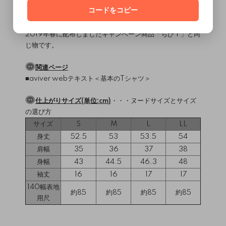
縫製難易度・・・★☆☆☆☆
コードをコピー
MEMO
2019年春に配布しましたキャンペーン商品「ちびＴ」と同
じ物です。
関連ページ
■aviver webテキスト＜
基本のTシャツ
＞
仕上がりサイズ(単位:cm)
・・・
ヌードサイズとサイズ
の選び方
サイズ
S
M
L
LL
身丈
52.5
53
53.5
54
肩幅
35
36
37
38
身幅
43
44.5
46.3
48
袖丈
16
16
17
17
140幅表地
約85
約85
約85
約85
用尺