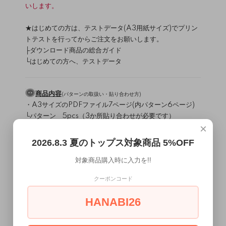
いします。
★はじめての方は、テストデータ(A3用紙サイズ)でプリン
トテストを行ってからご注文をお願いします。
├
ダウンロード商品の総合ガイド
└
はじめての方へ、テストデータ
商品内容
(
パターンの取扱い・貼り合わせ方
)
・A3サイズのPDFファイル7ページ(内パターン6ページ)
└パターン 5pcs（3か所貼り合わせが必要です）
×
＊テキストはありません。
webテキスト「
基本のＴシャツ
」と同じ作り方です。
2026.8.3 夏のトップス対象商品 5%OFF
対象商品購入時に入力を!!
材料
（
/
）
生地について
副資材について
表地：カットソー生地（生地厚：薄地～中)
クーポンコード
肩線用伸び止めテープ又はバイヤス芯
HANABI26
使用ミシン・縫製レベル
（
）
ミシンについて
直線縫いミシン・2本針4本糸ロックミシン