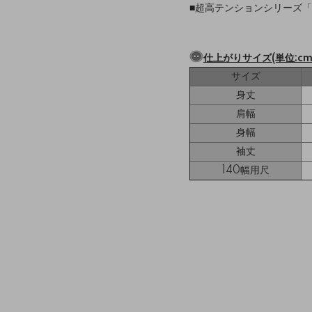
■超高テンションシリーズ「
仕上がりサイズ(単位:cm
サイズ
身丈
肩幅
身幅
袖丈
140幅用尺