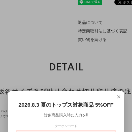
返品について
特定商取引法に基づく表記
買い物を続ける
DETAIL
×
2026.8.3 夏のトップス対象商品 5%OFF
0%テレコ)
対象商品購入時に入力を!!
 ウエスト 約60cm / ヒップ 約85cm / 身長 160cm / Sサイズを着用
クーポンコード