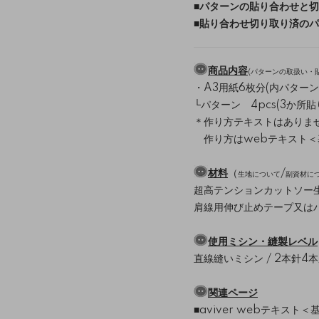
■
パターンの貼り合わせと切
■
貼り合わせ切り取り済のパ
商品内容
(
パターンの取扱い・
・A3用紙6枚分(内パターン
└パターン 4pcs(3か所
＊作り方テキストはありま
作り方はwebテキスト＜
材料
（
/
生地について
副資材に
超高テンションカットソー
肩線用伸び止めテープ又は
使用ミシン・縫製レベル
直線縫いミシン / 2本針4
関連ページ
■aviver webテキスト＜