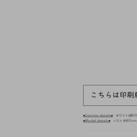
■Sample details■
ホワイト(綿10
■Model details■
バスト 約80cm /