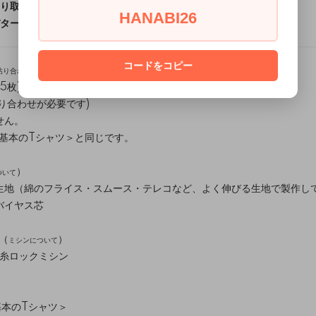
り取り方法【動画あり】
HANABI26
ターンをご注文の方はこちらをお読みください。
コードをコピー
貼り合わせ方
)
5枚)
貼り合わせが必要です)
せん。
基本のTシャツ
＞と同じです。
）
ついて
生地（綿のフライス・スムース・テレコなど、よく伸びる生地で製作し
バイヤス芯
（
）
ミシンについて
本糸ロックミシン
基本のTシャツ
＞