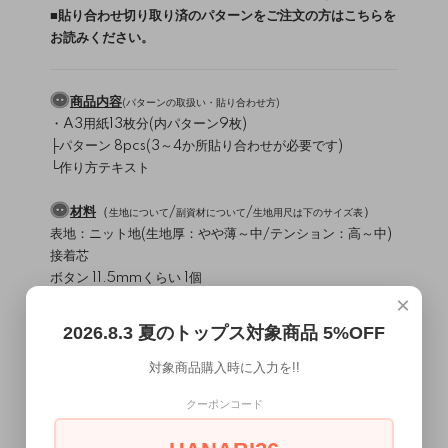
■
貼り合わせ切り取り済のパターンをご注文の方はこちらを
お読みください。
商品内容
(
パターンの取扱い・貼り合わせ方
)
・A3用紙13枚分(内パターン9枚)
├パターン 8pcs(3～4か所貼り合わせが必要です)
└作り方テキスト
材料
（
/
/
）
生地について
副資材について
生地用尺は下のサイズ表
表地：ニット地(生地厚：やや薄～中/テンション：高～中)
接着芯
ボタン 11.5mmくらい 1個
×
使用ミシン・縫製レベル
（
）
ミシンについて
2026.8.3 夏のトップス対象商品 5%OFF
直線縫いミシン / 2本針4本糸ロックミシン
縫製難易度・・・★★☆☆☆
対象商品購入時に入力を!!
クーポンコード
MEMO
きれいめデザインのニットブラウスです。