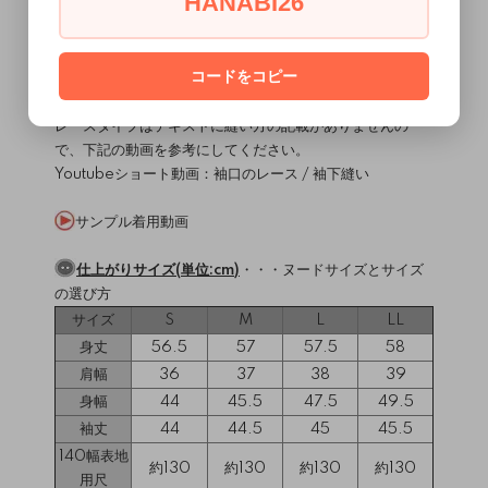
HANABI26
ニットで簡単オケージョンとコンセプトに作りました。
後ろ衿ぐりはボタンとループの涙明き。
袖口にタックを入れて、ふんわり袖にしました。
コードをコピー
袖口、衿ぐりは見返し始末です。
ブラックのサンプルは、袖口にレースを縫いました。
レースタイプはテキストに縫い方の記載がありませんの
で、下記の動画を参考にしてください。
Youtubeショート動画：
袖口のレース
/
袖下縫い
サンプル着用動画
仕上がりサイズ(単位:cm)
・・・
ヌードサイズとサイズ
の選び方
サイズ
S
M
L
LL
身丈
56.5
57
57.5
58
肩幅
36
37
38
39
身幅
44
45.5
47.5
49.5
袖丈
44
44.5
45
45.5
140幅表地
約130
約130
約130
約130
用尺