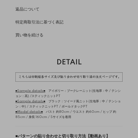
返品について
特定商取引法に基づく表記
買い物を続ける
DETAIL
■Sample details■
アイボリー：ブークレーニット(生地厚：中 / テンシ
ョン：高) /
スティックニットPT
■Sample details■
ブラック：ツイード風ニット(生地厚：中 / テンショ
ン：中) /
スティックニットPT
/
ボールドタックPT
■Model details■
バスト 約80cm / ウエスト 約60cm / ヒップ 約
85cm / 身長 160cm / Sサイズを着用
■
パターンの貼り合わせと切り取り方法【動画あり】