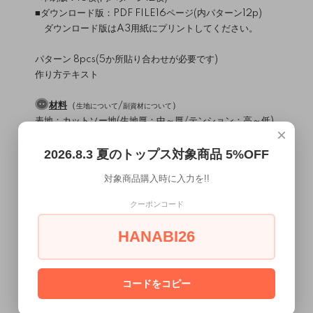
■ダウンロード版：PDF FILE16ページ(内パターン12p)
ダウンロード版はA3用紙にプリントしてください。
パターン 8pcs(5か所貼り合わせが必要です)
作り方テキスト
材料
（
/
）
生地について
副資材について
表地：カットソー地(生地厚：中～厚/テンション：高～低)
×
肩線用伸び止めテープ又はバイヤス芯
接着芯
2026.8.3 夏のトップス対象商品 5%OFF
対象商品購入時に入力を!!
使用ミシン・縫製レベル
（
）
ミシンについて
直線縫いミシン / 2本針4本糸ロックミシン
クーポンコード
縫製難易度・・・★★☆☆☆
HANABI26
MEMO
ニット地で作るメキシカンパーカーです。
ゆったりオーバーサイズ。
コードをコピー
袖丈は長く、ロールアップにして着用します。