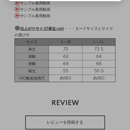
サンプル着用動画
サンプル着用動画
サンプル着用動画
仕上がりサイズ(単位:cm)
・・・
ヌードサイズとサイズ
の選び方
サイズ
S～M
L～LL
身丈
72
73.5
肩幅
62
64
身幅
64
68
袖丈
55
55.5
140幅表地用尺
約180
約180
REVIEW
レビューを投稿する