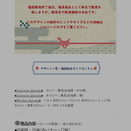
■Sample details■
グレー：裏毛(生地厚：やや厚)
■Sample details■
ネイビー：裏毛(生地厚：厚)
■Model details■
バスト 約80cm / ウエスト 約60cm / ヒップ 約
85cm / 身長 160cm / S～Mサイズを着用
商品内容
(
パターンの取扱い・貼り合わせ方
)
■印刷版：16枚(内パターン12枚)