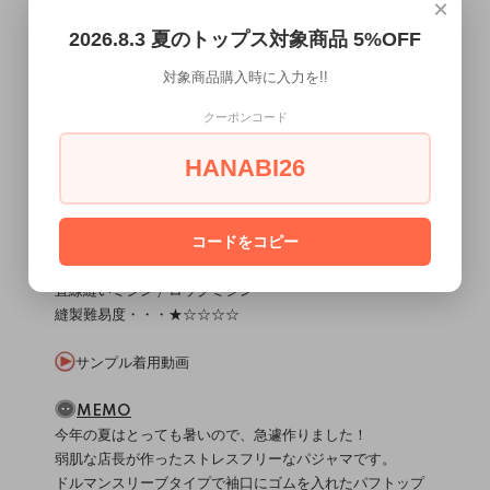
×
ジ)
├パターン・・・9pcs（15か所貼り合わせが必要です）
2026.8.3 夏のトップス対象商品 5%OFF
└作り方テキスト
対象商品購入時に入力を!!
材料
（
/
）
生地について
副資材について
クーポンコード
表地：布帛(Wガーゼやサッカーなど）
接着芯
HANABI26
1.5cm幅ゴム 142～152cm
3cm幅ゴム ウエスト一周＋縫い代分
コード 1.6～1.7M
コードをコピー
使用ミシン・縫製レベル
（
）
ミシンについて
直線縫いミシン / ロックミシン
縫製難易度・・・★☆☆☆☆
サンプル着用動画
MEMO
今年の夏はとっても暑いので、急遽作りました！
弱肌な店長が作ったストレスフリーなパジャマです。
ドルマンスリーブタイプで袖口にゴムを入れたパフトップ