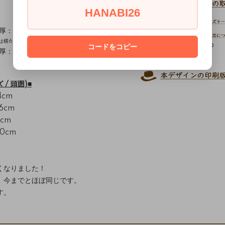
HANABI26
厚：中～厚/テンション：高～中)
又は横60cm×横55cm
コードをコピー
https://aviver.biz/?
厚：薄/テンション：高～中)
pid=172811553
/ 頭囲)■
4cm
6cm
8cm
60cm
くなりました！
、今までとほぼ同じです。
す。