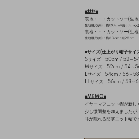
■材料■
表地・・・カットソー(生地
生地用尺(約)：横120cm×縦33cm
裏地・・・カットソー(生地
生地用尺(約)：横60cm×縦25cm
■サイズ(仕上がり帽子サイズ 
Sサイズ 50cm / 52～5
Mサイズ 52cm / 54～5
Lサイズ 54cm / 56～5
LLサイズ 56cm / 58～
■MEMO■
イヤーマフニット帽が新し
少し微調整を加えましたが
耳が隠れる防寒ニット帽で