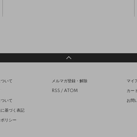
について
メルマガ登録・解除
マイ
て
RSS
/
ATOM
カー
について
お問
法に基づく表記
ーポリシー