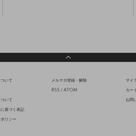
について
メルマガ登録・解除
マイ
て
RSS
/
ATOM
カー
について
お問
法に基づく表記
ーポリシー