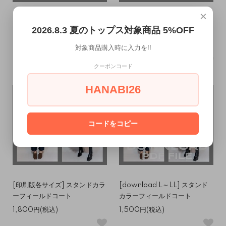
×
[download L～LL] シャツジ
[download S～M] シャツジャ
2026.8.3 夏のトップス対象商品 5%OFF
ャケット
ケット
1,350円(税込)
1,350円(税込)
対象商品購入時に入力を!!
クーポンコード
HANABI26
コードをコピー
[印刷版各サイズ] スタンドカラ
[download L～LL] スタンド
ーフィールドコート
カラーフィールドコート
1,800円(税込)
1,500円(税込)