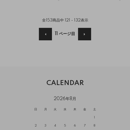
全
153
商品中
121 - 132
表示
11
ページ目
CALENDAR
2026年8月
日
月
火
水
木
金
土
1
2
3
4
5
6
7
8