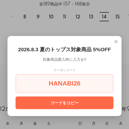
全
189
商品中
157 - 168
表示
...
8
9
10
11
12
13
14
15
×
2026.8.3 夏のトップス対象商品 5%OFF
対象商品購入時に入力を!!
クーポンコード
HANABI26
CALENDAR
コードをコピー
026年8月
2026年
水
木
金
土
日
月
火
水